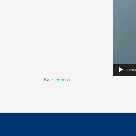
00:00
By
e-technos