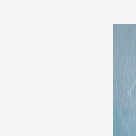
動
画
プ
レ
ー
ヤ
ー